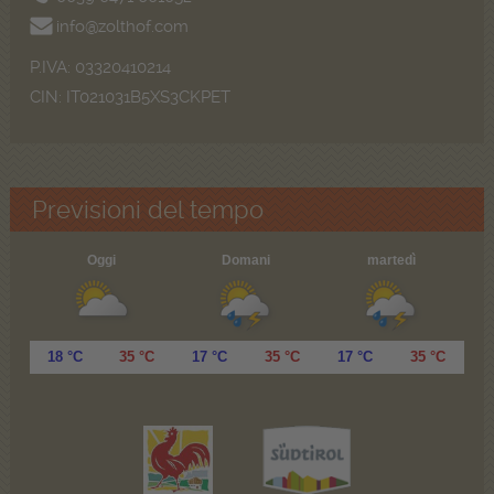
info@zolthof.com
P.IVA: 03320410214
CIN: IT021031B5XS3CKPET
Previsioni del tempo
Oggi
Domani
martedì
18 °C
35 °C
17 °C
35 °C
17 °C
35 °C