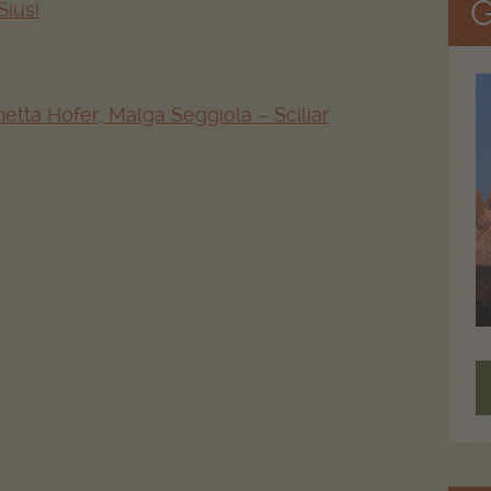
G
Siusi
hetta Hofer, Malga Seggiola – Sciliar