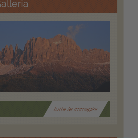
alleria
tutte le immagini