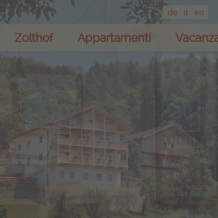
de
it
en
Zolthof
Appartamenti
Vacanza