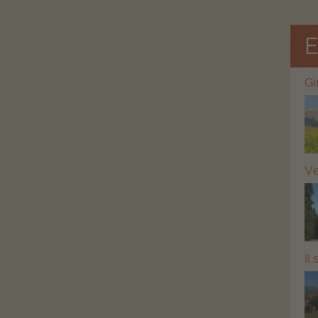
E
Gi
Ve
Il