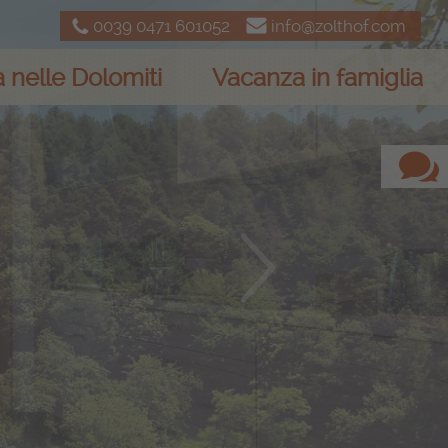
0039 0471 601052
info@zolthof.com
 nelle Dolomiti
Vacanza in famiglia