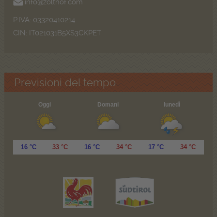
info@zolthof.com
P.IVA: 03320410214
CIN: IT021031B5XS3CKPET
Previsioni del tempo
Oggi
Domani
lunedì
16 °C
33 °C
16 °C
34 °C
17 °C
34 °C