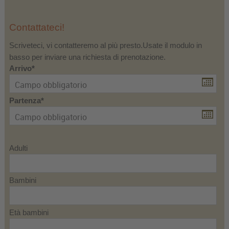
Contattateci!
Scriveteci, vi contatteremo al più presto.Usate il modulo in
basso per inviare una richiesta di prenotazione.
Arrivo
Partenza
Adulti
Bambini
Età bambini