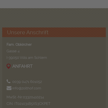
Unsere Anschrift
Fam. Obkircher
Gasse 4
I-39050 Völs am Schlern
ANFAHRT
0039 0471 601052
info@zolthof.com
MwSt.-Nr:03320410214
CIN: IT021031B5XS3CKPET