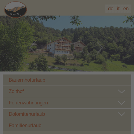
de
it
en
Bauernhofurlaub
Zolthof
Ferienwohnungen
Dolomitenurlaub
Familienurlaub