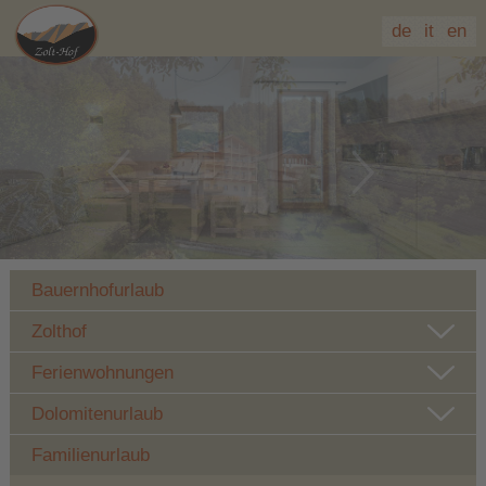
de
it
en
Bauernhofurlaub
Zolthof
Ferienwohnungen
Dolomitenurlaub
Familienurlaub