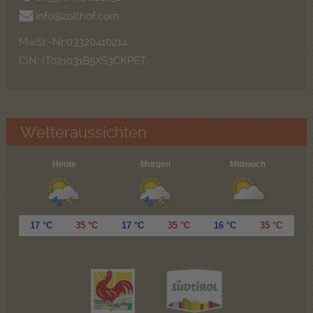
info@zolthof.com
MwSt.-Nr:03320410214
CIN: IT021031B5XS3CKPET
Wetteraussichten
Heute
Morgen
Mittwoch
17 °C
35 °C
17 °C
35 °C
16 °C
35 °C